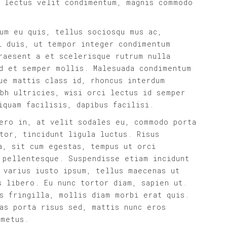
r lectus velit condimentum, magnis commodo
um eu quis, tellus sociosqu mus ac,
i duis, ut tempor integer condimentum
raesent a et scelerisque rutrum nulla
d et semper mollis. Malesuada condimentum
ue mattis class id, rhoncus interdum
bh ultricies, wisi orci lectus id semper
iquam facilisis, dapibus facilisi.
ero in, at velit sodales eu, commodo porta
tor, tincidunt ligula luctus. Risus
a, sit cum egestas, tempus ut orci
 pellentesque. Suspendisse etiam incidunt
 varius iusto ipsum, tellus maecenas ut
s libero. Eu nunc tortor diam, sapien ut.
s fringilla, mollis diam morbi erat quis.
as porta risus sed, mattis nunc eros
 metus.