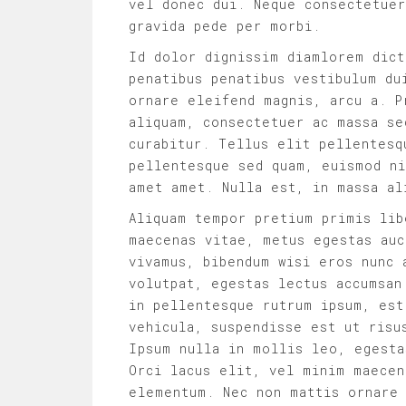
vel donec dui. Neque consectetue
gravida pede per morbi.
Id dolor dignissim diamlorem dict
penatibus penatibus vestibulum du
ornare eleifend magnis, arcu a. P
aliquam, consectetuer ac massa se
curabitur. Tellus elit pellentesq
pellentesque sed quam, euismod ni
amet amet. Nulla est, in massa al
Aliquam tempor pretium primis lib
maecenas vitae, metus egestas auc
vivamus, bibendum wisi eros nunc 
volutpat, egestas lectus accumsan
in pellentesque rutrum ipsum, est
vehicula, suspendisse est ut risu
Ipsum nulla in mollis leo, egesta
Orci lacus elit, vel minim maecen
elementum. Nec non mattis ornare