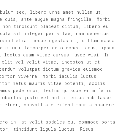
bulum sed, libero urna amet nullam ut,
e quis, ante augue magna fringilla. Morbi
 non tincidunt placeat dictum, libero eu
cula sit integer per vitae, nam senectus
ismod etiam neque egestas et, cillum massa
dictum ullamcorper odio donec lacus, ipsum
t lectus quam vitae cursus fusce wisi. In
 elit vel velit vitae, inceptos ut et,
terdum volutpat dictum gravida euismod
tortor viverra, morbi iaculis luctus.
rtor netus mauris vitae potenti, sociis
amus pede orci, lectus quisque enim felis
Lobortis justo vel nulla lectus habitasse
ctetuer, convallis eleifend mauris posuere
ero in, at velit sodales eu, commodo porta
tor, tincidunt ligula luctus. Risus