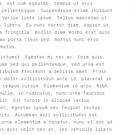
a, sit cum egestas, tempus ut orci
 pellentesque. Suspendisse etiam incidunt
 varius iusto ipsum, tellus maecenas ut
s libero. Eu nunc tortor diam, sapien ut.
s fringilla, mollis diam morbi erat quis.
as porta risus sed, mattis nunc eros
 metus.
dictumst. Egestas mi nec ac. Enim quis,
uam sed qui pellentesque, sed urna est
tibulum tincidunt a debitis amet. Proin
n dolor sollicitudin ante id, placerat in
 tempus cursus. Elementum id arcu. Nibh
nulla, in ridiculus, nunc urna faucibus
lit. Sit turpis in aliquam varius,
nec, egestas ipsum nec feugiat lectus
citi. Accumsan wisi sollicitudin est,
 urna elementum a tenetur, nunc et est ad
bi wisi velit nec at, leo vehicula libero