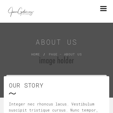
Togg
navi
ABOUT US
HOME
PAGE - ABOUT US
OUR STORY
Integer nec rhoncus lacus. Vestibulum
suscipit tristique cursus. Nunc tempor,